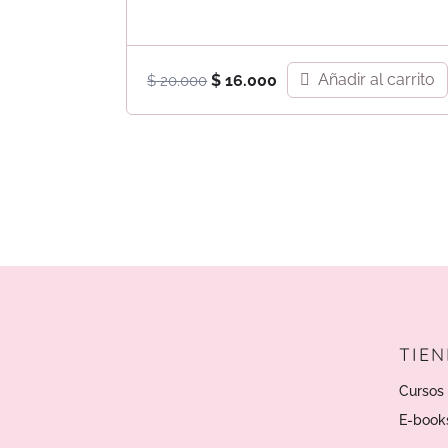
El
El
Añadir al carrito
$
16.000
$
20.000
precio
precio
original
actual
era:
es:
$ 20.000.
$ 16.000.
TIE
Cursos 
E-book