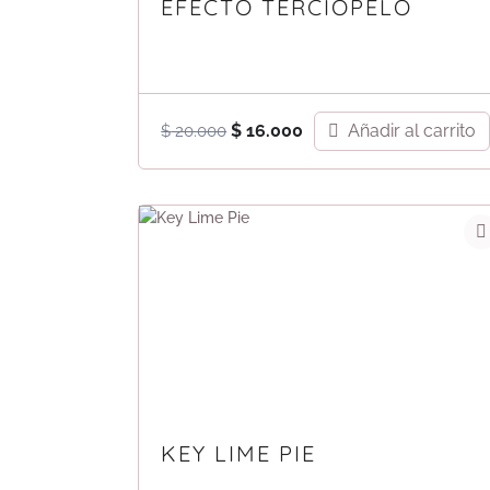
EFECTO TERCIOPELO
El
El
Añadir al carrito
$
16.000
$
20.000
precio
precio
original
actual
era:
es:
$ 20.000.
$ 16.000.
KEY LIME PIE