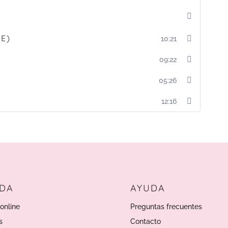
E)
10:21
09:22
05:26
12:16
NDA
AYUDA
online
Preguntas frecuentes
s
Contacto