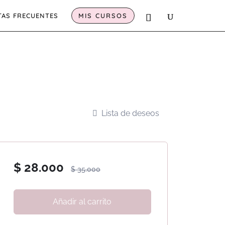
AS FRECUENTES
MIS CURSOS
Lista de deseos
$
28.000
$
35.000
Añadir al carrito