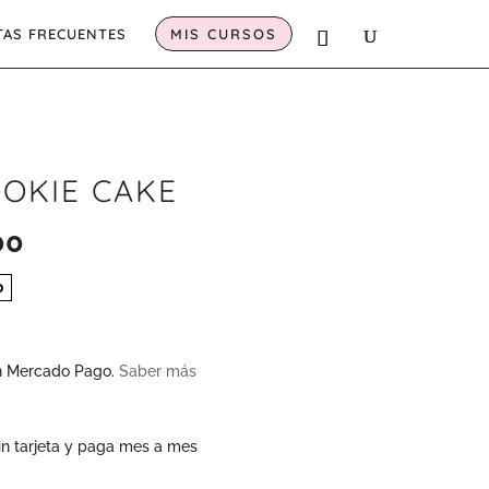
AS FRECUENTES
MIS CURSOS
OKIE CAKE
00
El
precio
0
actual
es:
 Mercado Pago.
Saber más
0.
$ 30.000.
n tarjeta y paga mes a mes