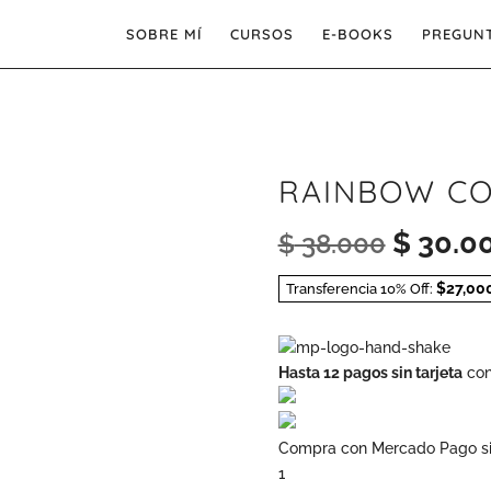
SOBRE MÍ
CURSOS
E-BOOKS
PREGUNT
RAINBOW CO
El
$
30.0
$
38.000
precio
$27,00
Transferencia 10% Off:
original
era:
Hasta 12 pagos sin tarjeta
con
$ 38.00
Compra con Mercado Pago si
1